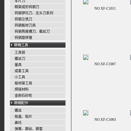
车片刀
精架成形钨钢刀
NO.XF-C1011
钨钢锣坑刀、庄头刀系列
钨钢立铣刀
钨钢板材刀具
钨钢燕尾槽刀、截丝刀
钨钢旋转锉
工具钳
螺丝刀
NO.XF-C1007
量具
成套工具
小工具
板材架工具
焊接材料
金刚石砂轮
螺丝
吸盘、粘片
NO.XF-C1003
鼻托
弹簧、脚丝、脚套