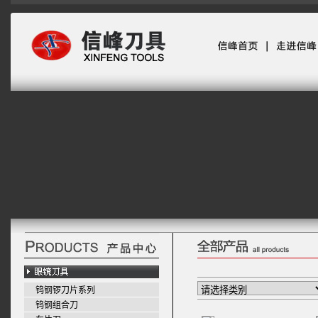
钨钢锣刀片系列
钨钢组合刀