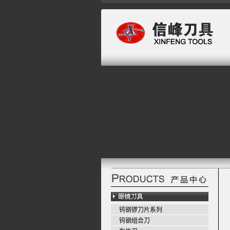
钨钢锣刀片系列
钨钢组合刀