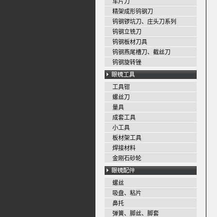
车片刀
精架成形钨钢刀
钨钢锣坑刀、庄头刀系列
钨钢立铣刀
钨钢板材刀具
钨钢燕尾槽刀、截丝刀
钨钢旋转锉
工具钳
螺丝刀
量具
成套工具
小工具
板材架工具
焊接材料
金刚石砂轮
螺丝
吸盘、粘片
鼻托
弹簧、脚丝、脚套