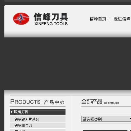
钨钢锣刀片系列
钨钢组合刀