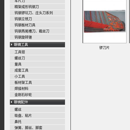
车片刀
精架成形钨钢刀
钨钢锣坑刀、庄头刀系列
钨钢立铣刀
钨钢板材刀具
钨钢燕尾槽刀、截丝刀
钨钢旋转锉
锣刀片
工具钳
螺丝刀
量具
成套工具
小工具
板材架工具
焊接材料
金刚石砂轮
螺丝
吸盘、粘片
鼻托
弹簧、脚丝、脚套